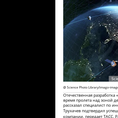
@ Science Photo Library/imago-image
Отечественная разработка 
время пролета над зоной д
рассказал специалист по и
Трухачев подтвердил успе
компании, передает ТАСС. 