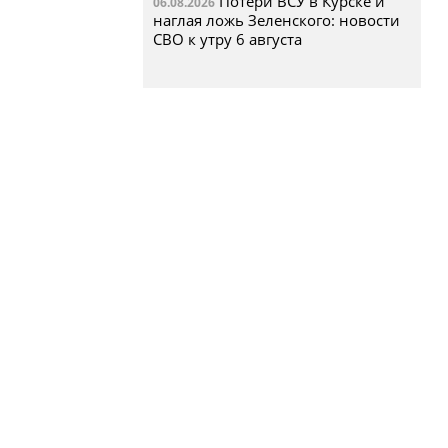
Потери ВСУ в Курске и
06.08.2026
наглая ложь Зеленского: новости
СВО к утру 6 августа