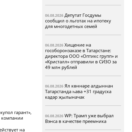
Депутат Госдумы
06.08.2026
сообщил о льготах на ипотеку
для многодетных семей
Хищение на
06.08.2026
гособоронзаказе в Татарстане:
директора ООО «Оптикс групп» и
«Кристалл» отправили в СИЗО за
49 млн рублей
Ял көннәре алдыннан
06.08.2026
Татарстанда һава +31 градуска
кадәр җылыначак
купол гарант»,
WP: Трамп уже выбрал
06.08.2026
и компании
Вэнса в качестве преемника
ействует на