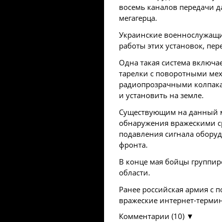
восемь каналов передачи д
мегагерца.
Украинские военнослужащие
работы этих установок, пе
Одна такая система включа
тарелки с поворотными ме
радиопрозрачными колпака
и установить на земле.
Существующим на данный м
обнаружения вражескими ср
подавления сигнала обору
фронта.
В конце мая бойцы группир
области.
Ранее российская армия с 
вражеские интернет-терми
Комментарии (10) ▼