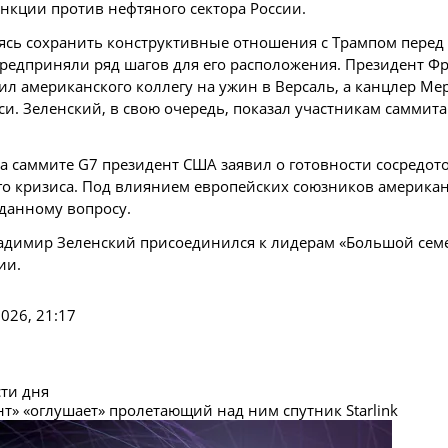
нкции против нефтяного сектора России.
ясь сохранить конструктивные отношения с Трампом пере
редприняли ряд шагов для его расположения. Президент Ф
л американского коллегу на ужин в Версаль, а канцлер Ме
. Зеленский, в свою очередь, показал участникам саммит
на саммите G7 президент США заявил о готовности сосредот
го кризиса. Под влиянием европейских союзников америка
данному вопросу.
ладимир Зеленский присоединился к лидерам «Большой сем
ии.
026, 21:17
сти дня
нт» «оглушает» пролетающий над ним спутник Starlink