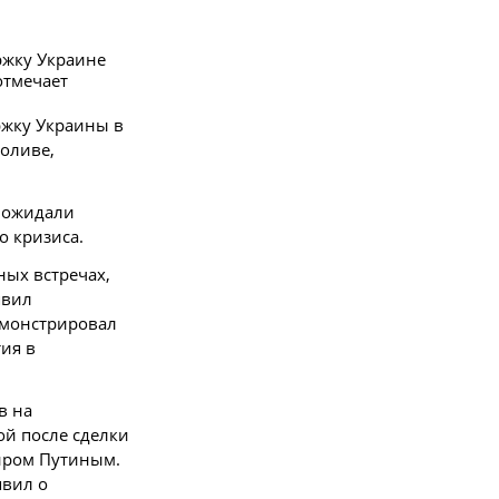
ржку Украине
отмечает
ржку Украины в
оливе,
е ожидали
о кризиса.
ных встречах,
явил
емонстрировал
ия в
в на
й после сделки
миром Путиным.
явил о