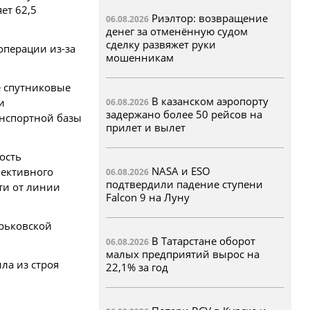
ет 62,5
Риэлтор: возвращение
06.08.2026
денег за отменённую судом
сделку развяжет руки
операции из-за
мошенникам
е спутниковые
В казанском аэропорту
и
06.08.2026
задержано более 50 рейсов на
анспортной базы
прилет и вылет
ость
NASA и ESO
фективного
06.08.2026
подтвердили падение ступени
ти от линии
Falcon 9 на Луну
арьковской
В Татарстане оборот
06.08.2026
малых предприятий вырос на
ла из строя
22,1% за год