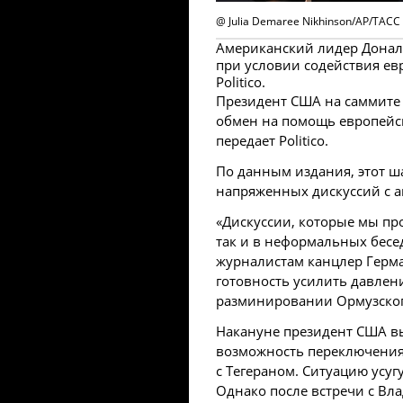
@ Julia Demaree Nikhinson/AP/ТАСС
Американский лидер Дональ
при условии содействия ев
Politico.
Президент США на саммите
обмен на помощь европейск
передает Politico.
По данным издания, этот ш
напряженных дискуссий с а
«Дискуссии, которые мы пр
так и в неформальных бесе
журналистам канцлер Герм
готовность усилить давлени
разминировании Ормузског
Накануне президент США вы
возможность переключения
с Тегераном. Ситуацию усу
Однако после встречи с В