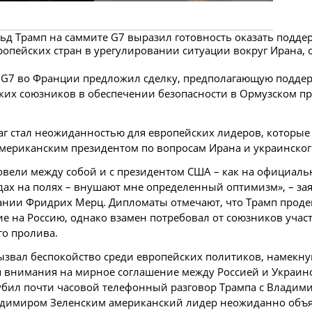
д Трамп на саммите G7 выразил готовность оказать подде
ропейских стран в урегулировании ситуации вокруг Ирана, 
 G7 во Франции предложил сделку, предполагающую подде
их союзников в обеспечении безопасности в Ормузском пр
аг стал неожиданностью для европейских лидеров, которы
мериканским президентом по вопросам Ирана и украинског
овели между собой и с президентом США – как на официаль
дах на полях – внушают мне определенный оптимизм», – за
ании Фридрих Мерц. Дипломаты отмечают, что Трамп прод
е на Россию, однако взамен потребовал от союзников участ
о пролива.
звал беспокойство среди европейских политиков, намекну
 внимания на мирное соглашение между Россией и Украино
губил почти часовой телефонный разговор Трампа с Влади
ладимиром Зеленским американский лидер неожиданно объ