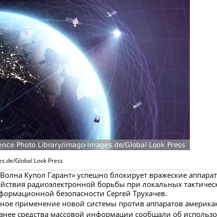
s.de/Global Look Press
«Волна Купол Гарант» успешно блокирует вражеские аппарат
ействия радиоэлектронной борьбы при локальных тактичес
нформационной безопасности Сергей Трухачев.
шное применение новой системы против аппаратов америка
Ранее средства массовой информации сообщали об использо