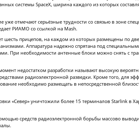
анных системы SpaceX, ширина каждого из которых составля
 уже отмечают серьёзные трудности со связью в зоне спец
редает РИАМО со ссылкой на Mash.
ет шесть прицепов, на каждом из которых размещены по дв
ханизмами. Аппаратура надежно спрятана под специальным
ми. При необходимости антенные блоки можно снять с тр
омент недостатком разработки называют высокую вероятн
едствами радиоэлектронной разведки. Кроме того, для эф
дование необходимо размещать в непосредственной близос
овки «Север» уничтожили более 15 терминалов Starlink в Х
помощью средств радиоэлектронной борьбы массово выводи
налы.