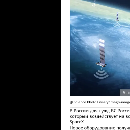
@ Science Photo Library/imago-image
В России для нужд ВС Росси
который воздействует на в
SpaceX.
Новое оборудование получи