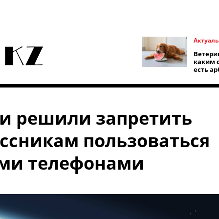
Актуаль
Ветери
каким 
есть ар
и решили запретить
ссникам пользоваться
ми телефонами