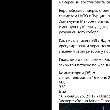
намерении восстановить са
Европейские лидеры, стрем
саммитом НАТО в Турции, п
Эммануэль Макрон пригласи
именную футбольную джерси
разрушенного собора.
Как писала газета ВЗГЛЯД, 
урегулировании украинско
изменил свою риторику по 
Глава киевского режима В
закрытой встрече во Франц
Комментарии (35) ▼
Денис Тельманов
16 июня 2
600
338
true
16 июня 2026, 21:17 • Ново
Эксперт: «Волна Купол Гара