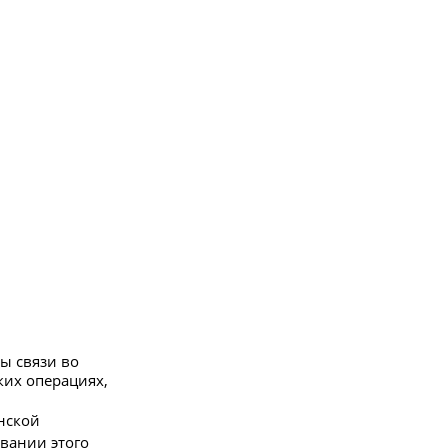
ы связи во
ких операциях,
нской
вании этого