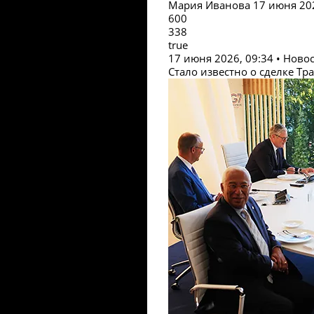
Мария Иванова
17 июня 202
600
338
true
17 июня 2026, 09:34 • Ново
Стало известно о сделке Т