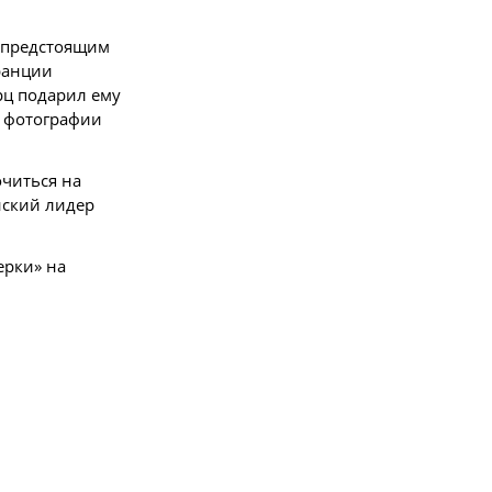
д предстоящим
ранции
рц подарил ему
а фотографии
очиться на
нский лидер
ерки» на