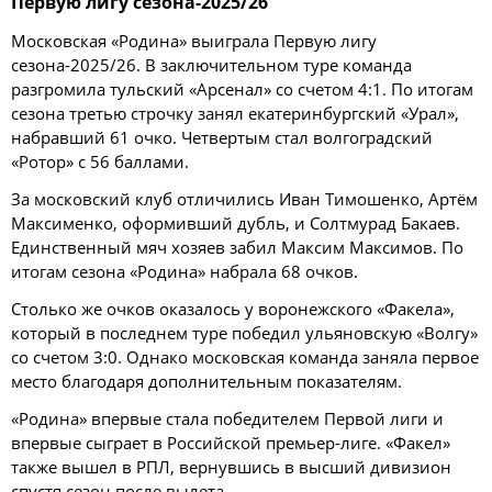
Первую лигу сезона-2025/26
Московская «Родина» выиграла Первую лигу
сезона-2025/26. В заключительном туре команда
разгромила тульский «Арсенал» со счетом 4:1. По итогам
сезона третью строчку занял екатеринбургский «Урал»,
набравший 61 очко. Четвертым стал волгоградский
«Ротор» с 56 баллами.
За московский клуб отличились Иван Тимошенко, Артём
Максименко, оформивший дубль, и Солтмурад Бакаев.
Единственный мяч хозяев забил Максим Максимов. По
итогам сезона «Родина» набрала 68 очков.
Столько же очков оказалось у воронежского «Факела»,
который в последнем туре победил ульяновскую «Волгу»
со счетом 3:0. Однако московская команда заняла первое
место благодаря дополнительным показателям.
«Родина» впервые стала победителем Первой лиги и
впервые сыграет в Российской премьер-лиге. «Факел»
также вышел в РПЛ, вернувшись в высший дивизион
спустя сезон после вылета.