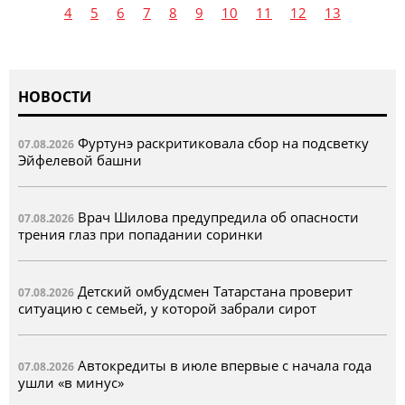
4
5
6
7
8
9
10
11
12
13
НОВОСТИ
Фуртунэ раскритиковала сбор на подсветку
07.08.2026
Эйфелевой башни
Врач Шилова предупредила об опасности
07.08.2026
трения глаз при попадании соринки
Детский омбудсмен Татарстана проверит
07.08.2026
ситуацию с семьей, у которой забрали сирот
Автокредиты в июле впервые с начала года
07.08.2026
ушли «в минус»