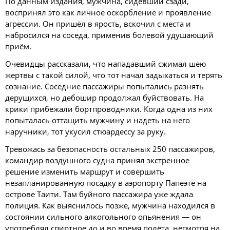
По данным издания, мужчина, сидевший сзади,
воспринял это как личное оскорбление и проявление
агрессии. Он пришёл в ярость, вскочил с места и
набросился на соседа, применив болевой удушающий
приём.
Очевидцы рассказали, что нападавший сжимал шею
жертвы с такой силой, что тот начал задыхаться и терять
сознание. Соседние пассажиры попытались разнять
дерущихся, но дебошир продолжал буйствовать. На
крики прибежали бортпроводники. Когда одна из них
попыталась оттащить мужчину и надеть на него
наручники, тот укусил стюардессу за руку.
Тревожась за безопасность остальных 250 пассажиров,
командир воздушного судна принял экстренное
решение изменить маршрут и совершить
незапланированную посадку в аэропорту Папеэте на
острове Таити. Там буйного пассажира уже ждала
полиция. Как выяснилось позже, мужчина находился в
состоянии сильного алкогольного опьянения — он
употреблял спиртное до и во время полёта, несмотря на