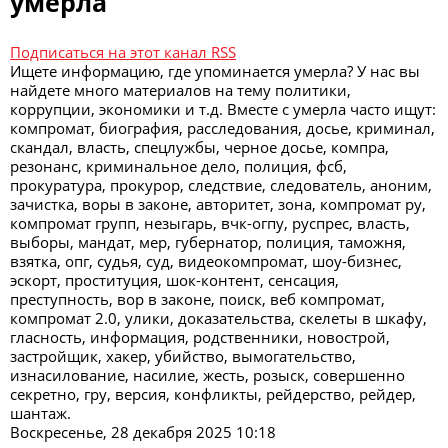
умерла
Подписаться на этот канал RSS
Ищете информацию, где упоминается умерла? У нас вы
найдете много материалов на тему политики,
коррупции, экономики и т.д. Вместе с умерла часто ищут:
компромат, биография, расследования, досье, криминал,
скандал, власть, спецлужбы, черное досье, компра,
резонанс, криминальное дело, полиция, фсб,
прокуратура, прокурор, следствие, следователь, аноним,
зачистка, воры в законе, авторитет, зона, компромат ру,
компромат групп, незыгарь, вчк-огпу, руспрес, власть,
выборы, мандат, мер, губернатор, полиция, таможня,
взятка, опг, судья, суд, видеокомпромат, шоу-бизнес,
эскорт, проституция, шок-контент, сенсация,
преступность, вор в законе, поиск, веб компромат,
компромат 2.0, улики, доказательства, скелеты в шкафу,
гласность, информация, родственники, новострой,
застройщик, хакер, убийство, вымогательство,
изнасилование, насилие, жесть, розыск, совершенно
секретно, гру, версия, конфликты, рейдерство, рейдер,
шантаж.
Воскресенье, 28 декабря 2025 10:18