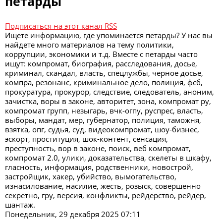
петарды
Подписаться на этот канал RSS
Ищете информацию, где упоминается петарды? У нас вы
найдете много материалов на тему политики,
коррупции, экономики и т.д. Вместе с петарды часто
ищут: компромат, биография, расследования, досье,
криминал, скандал, власть, спецлужбы, черное досье,
компра, резонанс, криминальное дело, полиция, фсб,
прокуратура, прокурор, следствие, следователь, аноним,
зачистка, воры в законе, авторитет, зона, компромат ру,
компромат групп, незыгарь, вчк-огпу, руспрес, власть,
выборы, мандат, мер, губернатор, полиция, таможня,
взятка, опг, судья, суд, видеокомпромат, шоу-бизнес,
эскорт, проституция, шок-контент, сенсация,
преступность, вор в законе, поиск, веб компромат,
компромат 2.0, улики, доказательства, скелеты в шкафу,
гласность, информация, родственники, новострой,
застройщик, хакер, убийство, вымогательство,
изнасилование, насилие, жесть, розыск, совершенно
секретно, гру, версия, конфликты, рейдерство, рейдер,
шантаж.
Понедельник, 29 декабря 2025 07:11