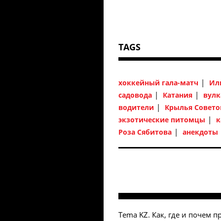
TAGS
хоккейный гала-матч
Ил
садовода
Катания
вулк
водители
Крылья Совето
экзотические питомцы
к
Роза Сябитова
анекдоты
Tema KZ. Как, где и почем 