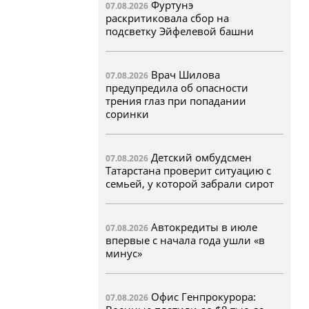
Фуртунэ
07.08.2026
раскритиковала сбор на
подсветку Эйфелевой башни
Врач Шилова
07.08.2026
предупредила об опасности
трения глаз при попадании
соринки
Детский омбудсмен
07.08.2026
Татарстана проверит ситуацию с
семьей, у которой забрали сирот
Автокредиты в июле
07.08.2026
впервые с начала года ушли «в
минус»
Офис Генпрокурора:
07.08.2026