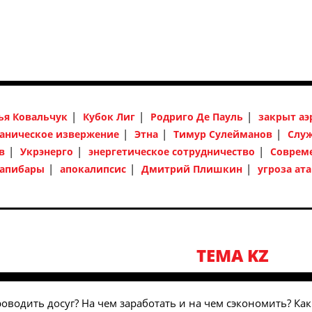
ья Ковальчук
Кубок Лиг
Родриго Де Пауль
закрыт аэ
аническое извержение
Этна
Тимур Сулейманов
Служ
в
Укрэнерго
энергетическое сотрудничество
Соврем
апибары
апокалипсис
Дмитрий Плишкин
угроза ат
TEMA KZ
проводить досуг? На чем заработать и на чем сэкономить? К