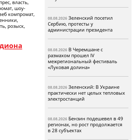
прес, власть,
ромат, шоу-
 веб компромат,
Зеленский посетил
08.08.2026
венники,
Сербию, протесты у
ть, розыск,
администрации президента
адиона
В Черемшане с
08.08.2026
размахом прошел IV
межрегиональный фестиваль
«Луковая долина»
Зеленский: В Украине
08.08.2026
практически нет целых тепловых
электростанций
Бензин подешевел в 49
08.08.2026
регионах, но рост продолжается
в 28 субъектах