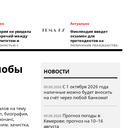
но
Актуально
рия не увидела
Финляндия введет
оречий между
экзамен для
литетом и
претендентов на
рностью с
получение гражданства
м
лобы
НОВОСТИ
С 1 октября 2026 года
09.08.2026
наличные можно будет вносить
на счёт через любой банкомат
алов на тему
т, биография,
Прогноз погоды в
09.08.2026
зонанс,
Кемерове: прогноз на 10–16
ним, зачистка,
августа