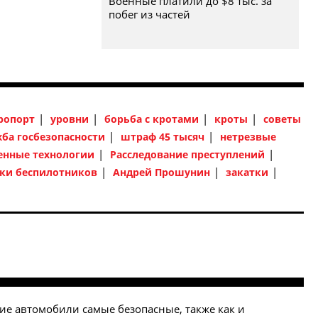
Военные платили до $8 тыс. за
побег из частей
ропорт
уровни
борьба с кротами
кроты
советы
ба госбезопасности
штраф 45 тысяч
нетрезвые
енные технологии
Расследование преступлений
аки беспилотников
Андрей Прошунин
закатки
акие автомобили самые безопасные, также как и