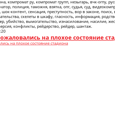
она, компромат ру, компромат групп, незыгарь, вчк-огпу, рус
атор, полиция, таможня, взятка, опг, судья, суд, видеокомп
, шок-контент, сенсация, преступность, вор в законе, поиск,
зательства, скелеты в шкафу, гласность, информация, родст
ер, убийство, вымогательство, изнасилование, насилие, жес
версия, конфликты, рейдерство, рейдер, шантаж.
:20
ожаловались на плохое состояние ст